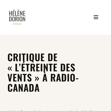
Skip
to
content
Toggle
Navigati
NOUVELLES
CRITIQUE DE
PORTRAIT
« L’ÉTREINTE DES
VENTS » À RADIO-
LIVRES
CANADA
AUDIO / VIDÉO
CARNETS