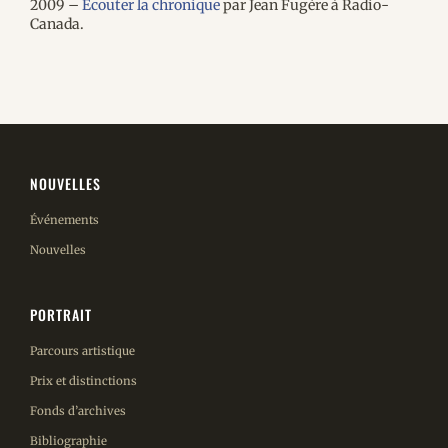
2009 –
Écouter la chronique
par Jean Fugère à Radio-
Canada.
ENGLISH
CONTACT
NOUVELLES
Événements
Nouvelles
PORTRAIT
Parcours artistique
Prix et distinctions
Fonds d’archives
Bibliographie