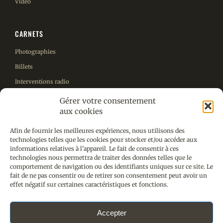
Vidéo
CARNETS
Photographies
Billets
Interventions radio
Autres projets
Gérer votre consentement
aux cookies
ENGLISH
Afin de fournir les meilleures expériences, nous utilisons des
technologies telles que les cookies pour stocker et/ou accéder aux
CONTACT
informations relatives à l'appareil. Le fait de consentir à ces
technologies nous permettra de traiter des données telles que le
comportement de navigation ou des identifiants uniques sur ce site. Le
fait de ne pas consentir ou de retirer son consentement peut avoir un
effet négatif sur certaines caractéristiques et fonctions.
Accepter