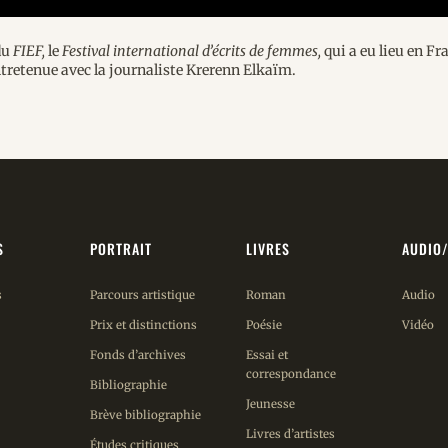
du
FIEF,
le
Festival international d’écrits de femmes,
qui a eu lieu en Fr
ntretenue avec la journaliste Krerenn Elkaïm.
S
PORTRAIT
LIVRES
AUDIO
s
Parcours artistique
Roman
Audio
Prix et distinctions
Poésie
Vidéo
Fonds d’archives
Essai et
correspondance
Bibliographie
Jeunesse
Brève bibliographie
Livres d’artistes
Études critiques