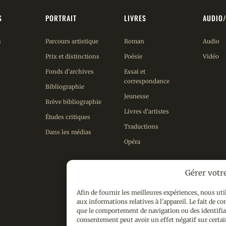
S
PORTRAIT
LIVRES
AUDIO
s
Parcours artistique
Roman
Audio
Prix et distinctions
Poésie
Vidéo
Fonds d’archives
Essai et
correspondance
Bibliographie
Jeunesse
Brève bibliographie
Livres d’artistes
Études critiques
Traductions
Dans les médias
Opéra
Gérer votr
Afin de fournir les meilleures expériences, nous uti
aux informations relatives à l'appareil. Le fait de c
que le comportement de navigation ou des identifiant
Photo en couverture de page d’
consentement peut avoir un effet négatif sur certai
(c) Hélène Dorion – Droits r