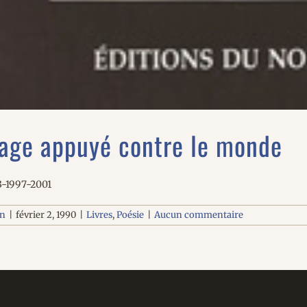
age appuyé contre le monde
3-1997-2001
on
|
février 2, 1990
|
Livres
,
Poésie
|
Aucun commentaire