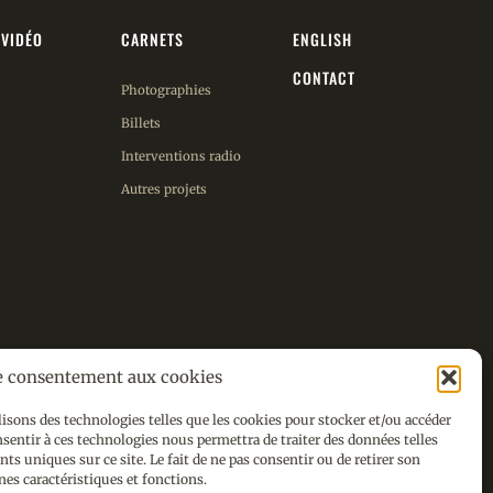
/VIDÉO
CARNETS
ENGLISH
CONTACT
Photographies
Billets
Interventions radio
Autres projets
e consentement aux cookies
lisons des technologies telles que les cookies pour stocker et/ou accéder
onsentir à ces technologies nous permettra de traiter des données telles
s uniques sur ce site. Le fait de ne pas consentir ou de retirer son
accueil:
nes caractéristiques et fonctions.
éservés