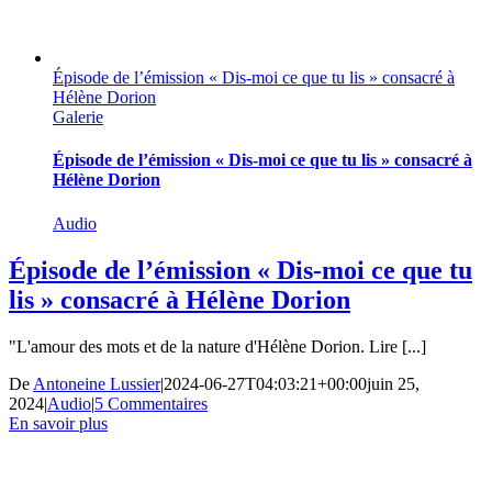
Épisode de l’émission « Dis-moi ce que tu lis » consacré à
Hélène Dorion
Galerie
Épisode de l’émission « Dis-moi ce que tu lis » consacré à
Hélène Dorion
Audio
Épisode de l’émission « Dis-moi ce que tu
lis » consacré à Hélène Dorion
"L'amour des mots et de la nature d'Hélène Dorion. Lire [...]
De
Antoneine Lussier
|
2024-06-27T04:03:21+00:00
juin 25,
2024
|
Audio
|
5 Commentaires
En savoir plus