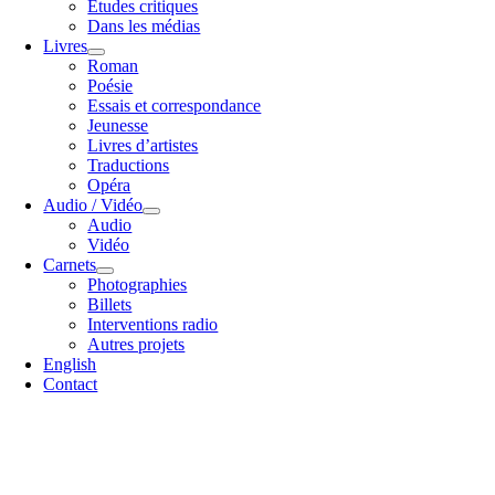
Études critiques
Dans les médias
Livres
Roman
Poésie
Essais et correspondance
Jeunesse
Livres d’artistes
Traductions
Opéra
Audio / Vidéo
Audio
Vidéo
Carnets
Photographies
Billets
Interventions radio
Autres projets
English
Contact